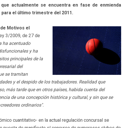
l, que actualmente se encuentra en fase de enmienda
 para el último trimestre del 2011.
de Motivos el
ey 3/2009, de 27 de
ca ha acentuado
disfuncionales y ha
itos principales de la
resarial del
ue se tramitan
idades y el despido de los trabajadores. Realidad que
so, más tarde que en otros países, habida cuenta del
cia de una concepción histórica y cultural, y sin
que se
creedores ordinarios".
ico cuantitativo- en la actual regulación concursal se
nte puesta de manifiesto el concurso de numerosos clubes de