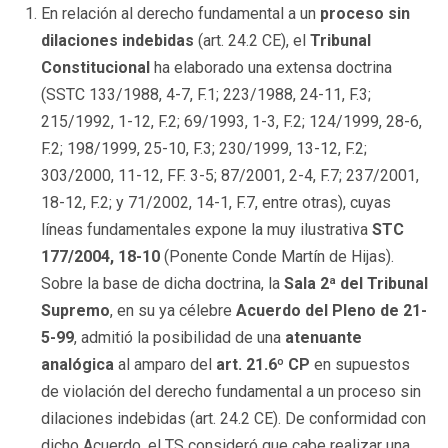
En relación al derecho fundamental a un
proceso sin
dilaciones indebidas
(art. 24.2 CE), el
Tribunal
Constitucional
ha elaborado una extensa doctrina
(SSTC 133/1988, 4-7, F.1; 223/1988, 24-11, F.3;
215/1992, 1-12, F.2; 69/1993, 1-3, F.2; 124/1999, 28-6,
F.2; 198/1999, 25-10, F.3; 230/1999, 13-12, F.2;
303/2000, 11-12, FF. 3-5; 87/2001, 2-4, F.7; 237/2001,
18-12, F.2; y 71/2002, 14-1, F.7, entre otras), cuyas
líneas fundamentales expone la muy ilustrativa
STC
177/2004, 18-10
(Ponente Conde Martín de Hijas).
Sobre la base de dicha doctrina, la
Sala 2ª del
Tribunal
Supremo
, en su ya célebre
Acuerdo del Pleno de 21-
5-99
, admitió la posibilidad de una
atenuante
analógica
al amparo del
art. 21.6º CP
en supuestos
de violación del derecho fundamental a un proceso sin
dilaciones indebidas (art. 24.2 CE). De conformidad con
dicho Acuerdo, el TS consideró que cabe realizar una