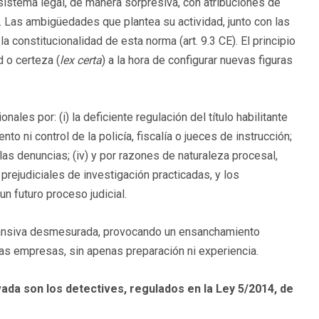
istema legal, de manera sorpresiva, con atribuciones de
. Las ambigüedades que plantea su actividad, junto con las
 constitucionalidad de esta norma (art. 9.3 CE). El principio
d o certeza (
lex certa
) a la hora de configurar nuevas figuras
ales por: (i) la deficiente regulación del título habilitante
nto ni control de la policía, fiscalía o jueces de instrucción;
 las denuncias; (iv) y por razones de naturaleza procesal,
prejudiciales de investigación practicadas, y los
n futuro proceso judicial.
xpansiva desmesurada, provocando un ensanchamiento
las empresas, sin apenas preparación ni experiencia.
vada son los detectives, regulados en la Ley 5/2014, de