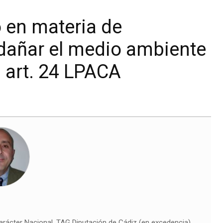
o en materia de
dañar el medio ambiente
l art. 24 LPACA
arácter Nacional. TAG Diputación de Cádiz (en excedencia).