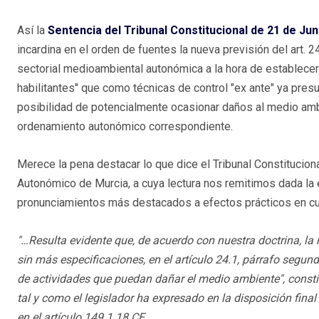
Así la
Sentencia del Tribunal Constitucional de 21 de Jun
incardina en el orden de fuentes la nueva previsión del art.
sectorial medioambiental autonómica a la hora de establecer 
habilitantes" que como técnicas de control "ex ante" ya pres
posibilidad de potencialmente ocasionar daños al medio ambie
ordenamiento autonómico correspondiente.
Merece la pena destacar lo que dice el Tribunal Constituciona
Autonómico de Murcia, a cuya lectura nos remitimos dada la 
pronunciamientos más destacados a efectos prácticos en cua
"…Resulta evidente que, de acuerdo con nuestra doctrina, la r
sin más especificaciones, en el artículo 24.1, párrafo segun
de actividades que puedan dañar el medio ambiente", consti
tal y como el legislador ha expresado en la disposición fin
en el artículo 149.1.18 CE.