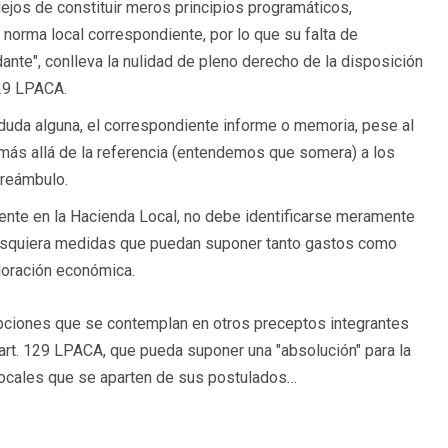
lejos de constituir meros principios programáticos,
a norma local correspondiente, por lo que su falta de
lidante", conlleva la nulidad de pleno derecho de la disposición
129 LPACA.
 duda alguna, el correspondiente informe o memoria, pese al
 más allá de la referencia (entendemos que somera) a los
preámbulo.
nte en la Hacienda Local, no debe identificarse meramente
lesquiera medidas que puedan suponer tanto gastos como
loración económica.
epciones que se contemplan en otros preceptos integrantes
l art. 129 LPACA, que pueda suponer una "absolución" para la
locales que se aparten de sus postulados…