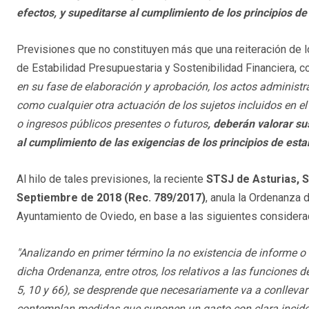
efectos, y supeditarse al cumplimiento de los principios de
Previsiones que no constituyen más que una reiteración de lo 
de Estabilidad Presupuestaria y Sostenibilidad Financiera, co
en su fase de elaboración y aprobación, los actos administra
como cualquier otra actuación de los sujetos incluidos en el
o ingresos públicos presentes o futuros
, deberán valorar su
al cumplimiento de las exigencias de los principios de esta
Al hilo de tales previsiones, la reciente
STSJ de Asturias, S
Septiembre de 2018 (Rec. 789/2017)
, anula la Ordenanza
Ayuntamiento de Oviedo, en base a las siguientes considera
"Analizando en primer término la no existencia de informe o
dicha Ordenanza, entre otros, los relativos a las funciones de
5, 10 y 66), se desprende que necesariamente va a conlleva
contemplan medidas que suponen un gasto con clara inciden