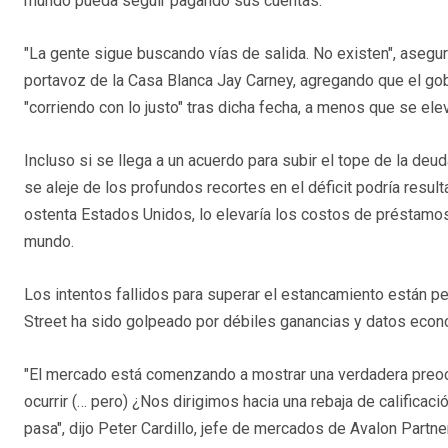
mundo pueda seguir pagando sus cuentas.
"La gente sigue buscando vías de salida. No existen", asegur
portavoz de la Casa Blanca Jay Carney, agregando que el gob
"corriendo con lo justo" tras dicha fecha, a menos que se ele
Incluso si se llega a un acuerdo para subir el tope de la deu
se aleje de los profundos recortes en el déficit podría result
ostenta Estados Unidos, lo elevaría los costos de préstamos 
mundo.
Los intentos fallidos para superar el estancamiento están p
Street ha sido golpeado por débiles ganancias y datos eco
"El mercado está comenzando a mostrar una verdadera preoc
ocurrir (… pero) ¿Nos dirigimos hacia una rebaja de califica
pasa", dijo Peter Cardillo, jefe de mercados de Avalon Partn