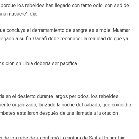
 porque los rebeldes han llegado con tanto odio, con sed de
una masacre", dijo.
que concluya el derramamiento de sangre es simple: Muamar
egado a su fin. Gadafi debe reconocer la realidad de que ya
.
sición en Libia debería ser pacífica.
a en el desierto durante largos periodos, los rebeldes
mente organizado, lanzado la noche del sábado, que coincidió
ombates estallaron después de una llamada a la oración
de los rebeldes, confirmó la captura de Saif al Islam, hijo