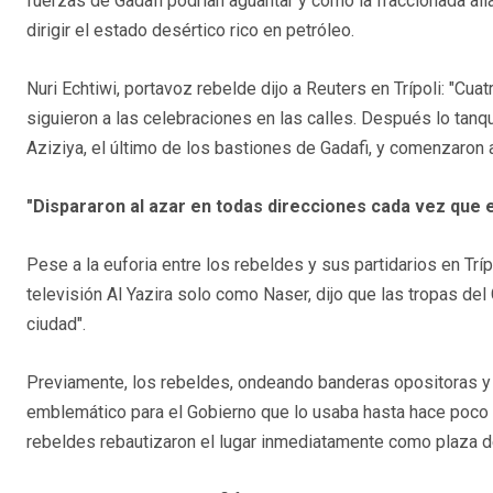
fuerzas de Gadafi podrían aguantar y cómo la fraccionada ali
dirigir el estado desértico rico en petróleo.
Nuri Echtiwi, portavoz rebelde dijo a Reuters en Trípoli: "Cua
siguieron a las celebraciones en las calles. Después lo tanq
Aziziya, el último de los bastiones de Gadafi, y comenzaron a 
"Dispararon al azar en todas direcciones cada vez que 
Pese a la euforia entre los rebeldes y sus partidarios en Tríp
televisión Al Yazira solo como Naser, dijo que las tropas del
ciudad".
Previamente, los rebeldes, ondeando banderas opositoras y di
emblemático para el Gobierno que lo usaba hasta hace poco 
rebeldes rebautizaron el lugar inmediatamente como plaza de