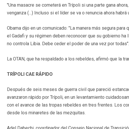
"Una masacre se cometerá en Trípoli si una parte gana ahora,
venganza (…) Incluso si el líder se va o renuncia ahora habrá 
Obama dijo en un comunicado: "La manera más segura para 
el Gadafi y su régimen deben reconocer que su gobierno ha ll
no controla Libia. Debe ceder el poder de una vez por todas"
La OTAN, que ha respaldado a los rebeldes, afirmó que la tran
TRÍPOLI CAE RÁPIDO
Después de seis meses de guerra civil que pareció estancad
avanzaron rápido por Trípoli, en un levantamiento cuidadosa
con el avance de las tropas rebeldes en tres frentes. Los c
desde los minaretes de las mezquitas.
Adel Dabechi, coordinador del Consejo Nacional de Transición 