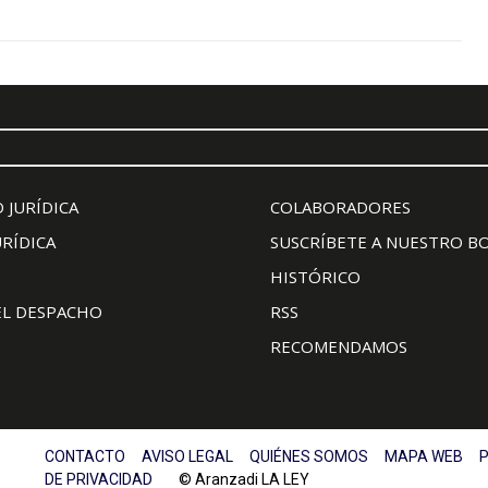
 JURÍDICA
COLABORADORES
URÍDICA
SUSCRÍBETE A NUESTRO B
HISTÓRICO
EL DESPACHO
RSS
RECOMENDAMOS
CONTACTO
AVISO LEGAL
QUIÉNES SOMOS
MAPA WEB
P
DE PRIVACIDAD
© Aranzadi LA LEY