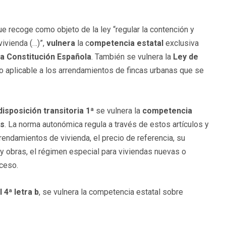
ue recoge como objeto de la ley “regular la contención y
ivienda (…)”,
vulnera
la c
ompetencia estatal
exclusiva
 la Constitución Española
. También se vulnera la
Ley de
co aplicable a los arrendamientos de fincas urbanas que se
disposición
transitoria 1ª
se vulnera la
competencia
es
. La norma autonómica regula a través de estos artículos y
rrendamientos de vivienda, el precio de referencia, su
 y obras, el régimen especial para viviendas nuevas o
xceso.
 4ª letra b
, se vulnera la competencia estatal sobre