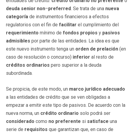
entidades de crédito:
crédito ordinario no preferente
o
deuda senior
non
–
preferred
. Se trata de una
nueva
categoría
de instrumentos financieros a efectos
regulatorios con el fin de
facilitar
el cumplimiento del
requerimiento
mínimo de
fondos propios
y
pasivos
admisibles
por parte de las entidades. La idea es que
este nuevo instrumento tenga un
orden de prelación
(en
caso de resolución o concurso)
inferior
al resto de
créditos
ordinarios
pero superior a la deuda
subordinada.
Se propicia, de este modo, un
marco jurídico adecuado
a las entidades de crédito que se ven obligadas a
empezar a emitir este tipo de pasivos. De acuerdo con la
nueva norma, un
crédito
ordinario
solo podrá ser
considerado
como
no preferente
si
satisface
una
serie de
requisitos
que garantizan que, en caso de