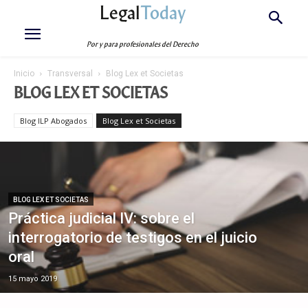
Legal
Today
Por y para profesionales del Derecho
Inicio
Transversal
Blog Lex et Societas
BLOG LEX ET SOCIETAS
Blog ILP Abogados
Blog Lex et Societas
BLOG LEX ET SOCIETAS
Práctica judicial IV: sobre el
interrogatorio de testigos en el juicio
oral
15 mayo 2019