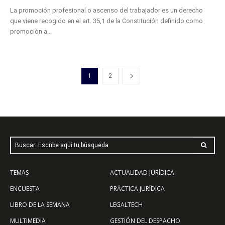
La promoción profesional o ascenso del trabajador es un derecho
que viene recogido en el art. 35,1 de la Constitución definido como
promoción a...
1
2
Buscar: Escribe aquí tu búsqueda
TEMAS
ACTUALIDAD JURÍDICA
ENCUESTA
PRÁCTICA JURÍDICA
LIBRO DE LA SEMANA
LEGALTECH
MULTIMEDIA
GESTIÓN DEL DESPACHO