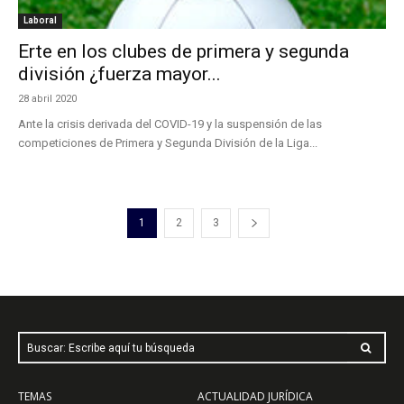
Laboral
Erte en los clubes de primera y segunda
división ¿fuerza mayor...
28 abril 2020
Ante la crisis derivada del COVID-19 y la suspensión de las
competiciones de Primera y Segunda División de la Liga...
1
2
3
Buscar: Escribe aquí tu búsqueda
TEMAS
ACTUALIDAD JURÍDICA