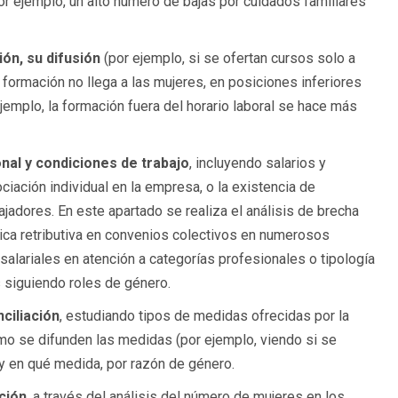
or ejemplo, un alto número de bajas por cuidados familiares
ón, su difusión
(por ejemplo, si se ofertan cursos solo a
 formación no llega a las mujeres, en posiciones inferiores
jemplo, la formación fuera del horario laboral se hace más
nal y condiciones de trabajo
, incluyendo salarios y
ociación individual en la empresa, o la existencia de
jadores. En este apartado se realiza el análisis de brecha
lítica retributiva en convenios colectivos en numerosos
alariales en atención a categorías profesionales o tipología
s siguiendo roles de género.
ciliación
, estudiando tipos de medidas ofrecidas por la
o se difunden las medidas (por ejemplo, viendo si se
 y en qué medida, por razón de género.
ción
, a través del análisis del número de mujeres en los