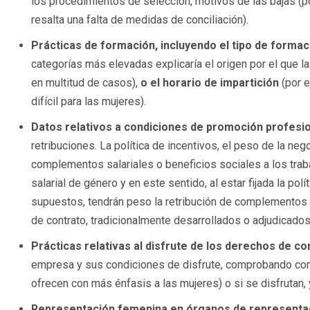
los procedimientos de selección, motivos de las bajas (p
resalta una falta de medidas de conciliación).
Prácticas de formación, incluyendo el tipo de formaci
categorías más elevadas explicaría el origen por el que la
en multitud de casos),
o el horario de impartición
(por e
difícil para las mujeres).
Datos relativos a condiciones de promoción profesio
retribuciones. La política de incentivos, el peso de la neg
complementos salariales o beneficios sociales a los traba
salarial de género y en este sentido, al estar fijada la po
supuestos, tendrán peso la retribución de complementos s
de contrato, tradicionalmente desarrollados o adjudicado
Prácticas relativas al disfrute de los derechos de con
empresa y sus condiciones de disfrute, comprobando com
ofrecen con más énfasis a las mujeres) o si se disfrutan,
Representación femenina en órganos de representa