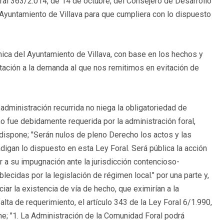
al 363/2.014, de 14 de octubre, del Consejero de Desarrollo
 Ayuntamiento de Villava para que cumpliera con lo dispuesto
nica del Ayuntamiento de Villava, con base en los hechos y
ación a la demanda al que nos remitimos en evitación de
 administración recurrida no niega la obligatoriedad de
no fue debidamente requerida por la administración foral,
l dispone; "Serán nulos de pleno Derecho los actos y las
digan lo dispuesto en esta Ley Foral. Será pública la acción
 a su impugnación ante la jurisdicción contencioso-
lecidas por la legislación de régimen local." por una parte y,
iar la existencia de vía de hecho, que eximirían a la
alta de requerimiento, el artículo 343 de la Ley Foral 6/1.990,
one; "1. La Administración de la Comunidad Foral podrá