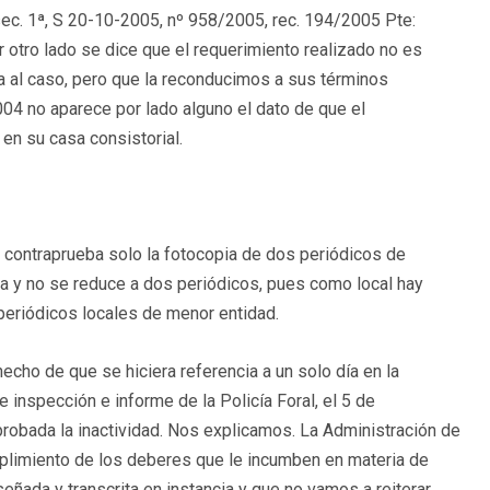
sec. 1ª, S 20-10-2005, nº 958/2005, rec. 194/2005 Pte:
otro lado se dice que el requerimiento realizado no es
a al caso, pero que la reconducimos a sus términos
.004 no aparece por lado alguno el dato de que el
n su casa consistorial.
 contraprueba solo la fotocopia de dos periódicos de
ga y no se reduce a dos periódicos, pues como local hay
 periódicos locales de menor entidad.
 hecho de que se hiciera referencia a un solo día en la
de inspección e informe de la Policía Foral, el 5 de
robada la inactividad. Nos explicamos. La Administración de
mplimiento de los deberes que le incumben en materia de
eñada y transcrita en instancia y que no vamos a reiterar