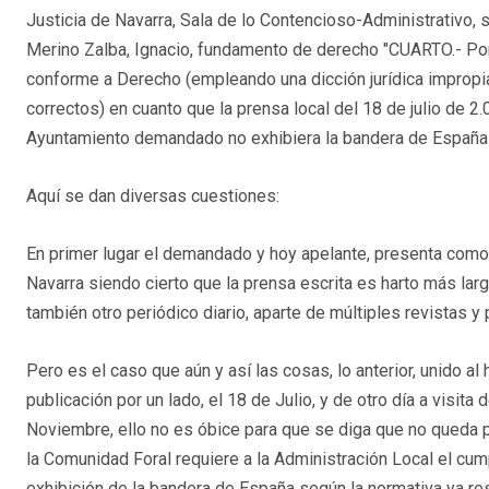
Justicia de Navarra, Sala de lo Contencioso-Administrativo, 
Merino Zalba, Ignacio, fundamento de derecho "CUARTO.- Por 
conforme a Derecho (empleando una dicción jurídica impropi
correctos) en cuanto que la prensa local del 18 de julio de 2
Ayuntamiento demandado no exhibiera la bandera de España e
Aquí se dan diversas cuestiones:
En primer lugar el demandado y hoy apelante, presenta como
Navarra siendo cierto que la prensa escrita es harto más lar
también otro periódico diario, aparte de múltiples revistas y
Pero es el caso que aún y así las cosas, lo anterior, unido al
publicación por un lado, el 18 de Julio, y de otro día a visita 
Noviembre, ello no es óbice para que se diga que no queda p
la Comunidad Foral requiere a la Administración Local el cu
exhibición de la bandera de España según la normativa ya res