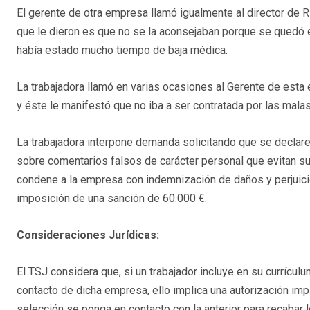
El gerente de otra empresa llamó igualmente al director de R
que le dieron es que no se la aconsejaban porque se quedó
había estado mucho tiempo de baja médica.
La trabajadora llamó en varias ocasiones al Gerente de esta
y éste le manifestó que no iba a ser contratada por las malas
La trabajadora interpone demanda solicitando que se declare 
sobre comentarios falsos de carácter personal que evitan su
condene a la empresa con indemnización de daños y perjuicio
imposición de una sanción de 60.000 €.
Consideraciones Jurídicas:
El TSJ considera que, si un trabajador incluye en su currícul
contacto de dicha empresa, ello implica una autorización imp
selección se ponga en contacto con la anterior para recabar 