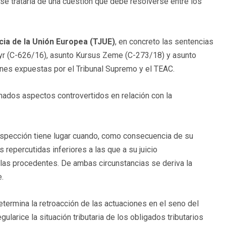
se trataría de una cuestión que debe resolverse entre los
icia de la Unión Europea (TJUE)
, en concreto las sentencias
ayr (C-626/16), asunto Kursus Zeme (C-273/18) y asunto
nes expuestas por el Tribunal Supremo y el TEAC.
inados aspectos controvertidos en relación con la
a Inspección tiene lugar cuando, como consecuencia de su
 repercutidas inferiores a las que a su juicio
 las procedentes. De ambas circunstancias se deriva la
e.
etermina la retroacción de las actuaciones en el seno del
larice la situación tributaria de los obligados tributarios