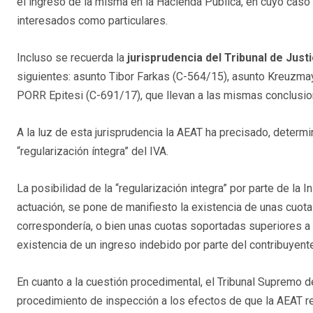
el ingreso de la misma en la Hacienda Pública, en cuyo caso 
interesados como particulares.
Incluso se recuerda la
jurisprudencia del Tribunal de Just
siguientes: asunto Tibor Farkas (C-564/15), asunto Kreuzm
PORR Epitesi (C-691/17), que llevan a las mismas conclusio
A la luz de esta jurisprudencia la AEAT ha precisado, determ
“regularización íntegra” del IVA.
La posibilidad de la “regularización integra” por parte de l
actuación, se pone de manifiesto la existencia de unas cuotas
correspondería, o bien unas cuotas soportadas superiores a
existencia de un ingreso indebido por parte del contribuyent
En cuanto a la cuestión procedimental, el Tribunal Supremo d
procedimiento de inspección a los efectos de que la AEAT regu