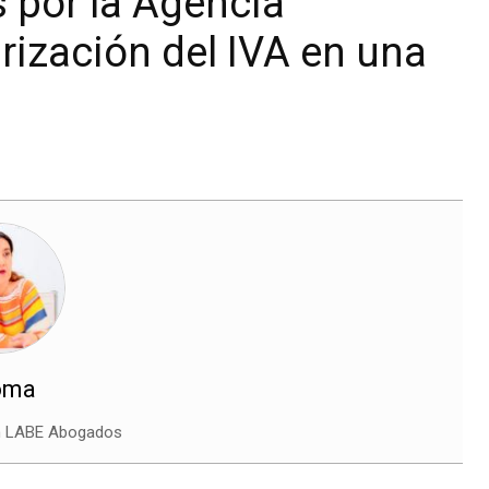
 por la Agencia
arización del IVA en una
oma
en LABE Abogados