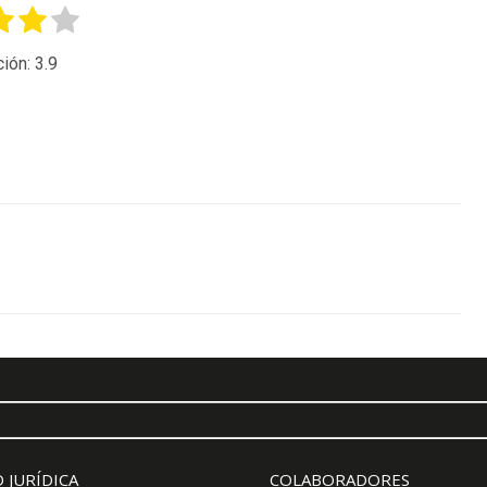
ción:
3.9
 JURÍDICA
COLABORADORES