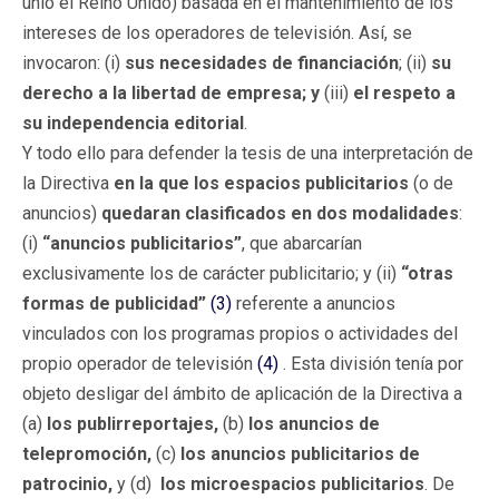
unió el Reino Unido) basada en el mantenimiento de los
intereses de los operadores de televisión. Así, se
invocaron: (i)
sus necesidades de financiación
; (ii)
su
derecho a la libertad de empresa; y
(iii)
el respeto a
su independencia editorial
.
Y todo ello para defender la tesis de una interpretación de
la Directiva
en la que los espacios publicitarios
(o de
anuncios)
quedaran clasificados en dos modalidades
:
(i)
“anuncios publicitarios”
, que abarcarían
exclusivamente los de carácter publicitario; y (ii)
“otras
formas de publicidad”
(3)
referente a anuncios
vinculados con los programas propios o actividades del
propio operador de televisión
(4)
. Esta división tenía por
objeto desligar del ámbito de aplicación de la Directiva a
(a)
los publirreportajes,
(b)
los anuncios de
telepromoción,
(c)
los anuncios publicitarios de
patrocinio,
y (d)
los microespacios publicitarios
. De