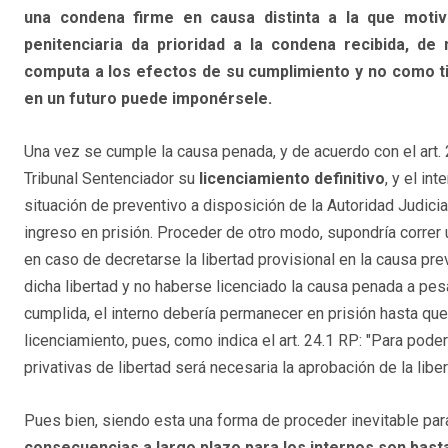
una condena firme en causa distinta a la que motivó
penitenciaria da prioridad a la condena recibida, de
computa a los efectos de su cumplimiento y no como ti
en un futuro puede imponérsele.
Una vez se cumple la causa penada, y de acuerdo con el art. 2
Tribunal Sentenciador su
licenciamiento definitivo
, y el in
situación de preventivo a disposición de la Autoridad Judici
ingreso en prisión. Proceder de otro modo, supondría correr 
en caso de decretarse la libertad provisional en la causa pre
dicha libertad y no haberse licenciado la causa penada a pes
cumplida, el interno debería permanecer en prisión hasta que
licenciamiento, pues, como indica el art. 24.1 RP: "Para pod
privativas de libertad será necesaria la aprobación de la liber
Pues bien, siendo esta una forma de proceder inevitable para
consecuencias a largo plazo para los internos son bast