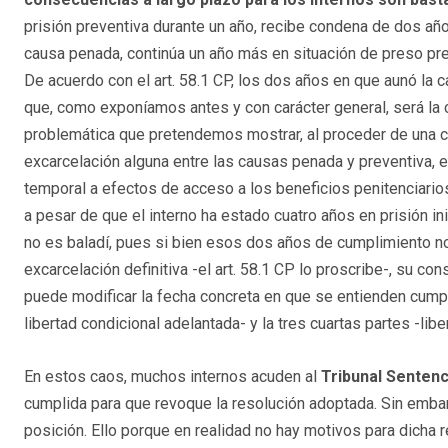
prisión preventiva durante un año, recibe condena de dos añ
causa penada, continúa un año más en situación de preso pr
De acuerdo con el art. 58.1 CP, los dos años en que aunó la 
que, como exponíamos antes y con carácter general, será la 
problemática que pretendemos mostrar, al proceder de una c
excarcelación alguna entre las causas penada y preventiva,
temporal a efectos de acceso a los beneficios penitenciario
a pesar de que el interno ha estado cuatro años en prisión i
no es baladí, pues si bien esos dos años de cumplimiento n
excarcelación definitiva -el art. 58.1 CP lo proscribe-, su co
puede modificar la fecha concreta en que se entienden cumpli
libertad condicional adelantada- y la tres cuartas partes -lib
En estos caos, muchos internos acuden al
Tribunal Senten
cumplida para que revoque la resolución adoptada. Sin embar
posición. Ello porque en realidad no hay motivos para dicha 