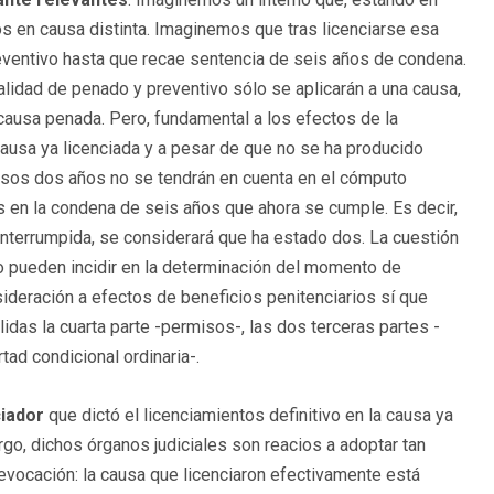
os en causa distinta. Imaginemos que tras licenciarse esa
eventivo hasta que recae sentencia de seis años de condena.
calidad de penado y preventivo sólo se aplicarán a una causa,
causa penada. Pero, fundamental a los efectos de la
ausa ya licenciada y a pesar de que no se ha producido
 esos dos años no se tendrán en cuenta en el cómputo
s en la condena de seis años que ahora se cumple. Es decir,
ninterrumpida, se considerará que ha estado dos. La cuestión
o pueden incidir en la determinación del momento de
nsideración a efectos de beneficios penitenciarios sí que
das la cuarta parte -permisos-, las dos terceras partes -
ertad condicional ordinaria-.
ciador
que dictó el licenciamientos definitivo en la causa ya
go, dichos órganos judiciales son reacios a adoptar tan
revocación: la causa que licenciaron efectivamente está