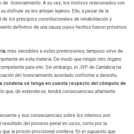
o de licenciamiento. A su vez, los motivos relacionados con
u disfrute se les antojan lejanos. Ello, a pesar de la
d de los principios constitucionales de rehabilitación y
amiento definitivo de una causa cuyos hechos fueron próximos
ria
, más sensibles a estas pretensiones, tampoco sirve de
competente en esta materia. De modo que ningún otro órgano
competente para ello. Sin embargo, el JVP de Cantabria ha
vocación del licenciamiento acordado conforme a derecho,
a condena se tenga en cuenta respecto del cómputo de
ión que, de extenderse, tendrá consecuencias altamente
 frecuente y sus consecuencias sobre los internos son
l resultado del proceso penal en curso, como por la
o que la prisión provisional conlleva. En el supuesto que