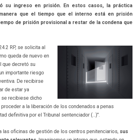
 su ingreso en prisión. En estos casos, la práctica
 manera que el tiempo que el interno está en prisión
empo de prisión provisional a restar de la condena que
4.2 RP, se solicita al
terno queda de nuevo en
al que decretó su
un importante riesgo
ventiva. De recibirse
ar de estar ya
 se recibiese dicho
er proceder a la liberación de los condenados a penas
tad definitiva por el Tribunal sentenciador (…)".
 las oficinas de gestión de los centros penitenciarios,
sus
ante relevantes
. Imaginemos un interno que, estando en