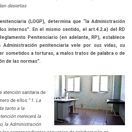
dan desiertas
enitenciaria (LOGP), determina que “la Administración
los internos”. En el mismo sentido, el art.4.2.a) del RD
Reglamento Penitenciario (en adelante, RP), establece
Administración penitenciaria vele por sus vidas, su
ser sometidos a torturas, a malos tratos de palabra o de
ión de las normas”.
e atención sanitaria de
mero de ellos: "
1. La
da tanto a la
atención merecerá la
o, la Administración