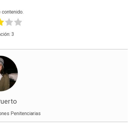
 contenido.
ción:
3
Puerto
iones Penitenciarias