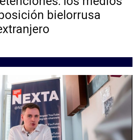
etenciones: los medios
posición bielorrusa
extranjero