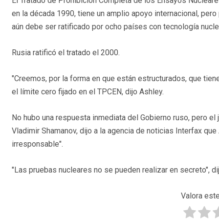
El Tratado de Prohibición Completa de los Ensayos Nuclear
en la década 1990, tiene un amplio apoyo internacional, pero 
aún debe ser ratificado por ocho países con tecnología nuclear
Rusia ratificó el tratado el 2000.
"Creemos, por la forma en que están estructurados, que tien
el límite cero fijado en el TPCEN, dijo Ashley.
No hubo una respuesta inmediata del Gobierno ruso, pero el 
Vladimir Shamanov, dijo a la agencia de noticias Interfax q
irresponsable".
"Las pruebas nucleares no se pueden realizar en secreto", dij
Valora este