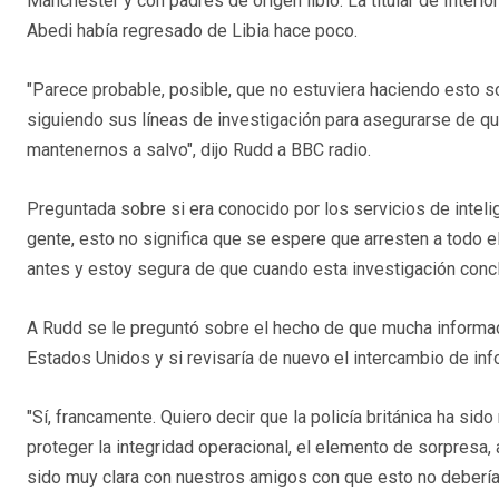
Manchester y con padres de origen libio. La titular de Interio
Abedi había regresado de Libia hace poco.
"Parece probable, posible, que no estuviera haciendo esto sol
siguiendo sus líneas de investigación para asegurarse de qu
mantenernos a salvo", dijo Rudd a BBC radio.
Preguntada sobre si era conocido por los servicios de inteli
gente, esto no significa que se espere que arresten a todo
antes y estoy segura de que cuando esta investigación conc
A Rudd se le preguntó sobre el hecho de que mucha informac
Estados Unidos y si revisaría de nuevo el intercambio de in
"Sí, francamente. Quiero decir que la policía británica ha sido
proteger la integridad operacional, el elemento de sorpresa, 
sido muy clara con nuestros amigos con que esto no debería 