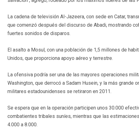
salvación", agregó, rodeado por los máximos líderes de las
La cadena de televisión Al-Jazeera, con sede en Catar, trans
que comenzó después del discurso de Abadi, mostrando cohet
fuertes sonidos de disparos.
El asalto a Mosul, con una población de 1,5 millones de habit
Unidos, que proporciona apoyo aéreo y terrestre.
La ofensiva podría ser una de las mayores operaciones milit
Washington, que derrocó a Sadam Husein, y la más grande or
militares estadounidenses se retiraron en 2011.
Se espera que en la operación participen unos 30.000 efectivo
combatientes tribales suníes, mientras que las estimacione
4.000 a 8.000.