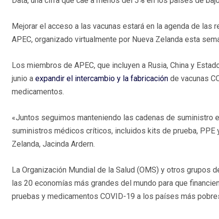
Data, una cifra que cae a menos del 5% en los países de baj
Mejorar el acceso a las vacunas estará en la agenda de las 
APEC, organizado virtualmente por Nueva Zelanda esta sem
Los miembros de APEC, que incluyen a Rusia, China y Estad
junio a
expandir el intercambio y la fabricación
de vacunas COV
medicamentos.
«Juntos seguimos manteniendo las cadenas de suministro e
suministros médicos críticos, incluidos kits de prueba, PPE y
Zelanda, Jacinda Ardern.
La Organización Mundial de la Salud (OMS) y otros grupos de
las 20 economías más grandes del mundo para que financien 
pruebas y medicamentos COVID-19 a los países más pobre