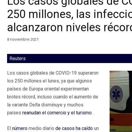
Los casos globales de C
250 millones, las infecc
alcanzaron niveles récor
8 noviembre 2021
Reuters
Los casos globales de COVID-19 superaron
los 250 millones el lunes, ya que algunos
países de Europa oriental experimentan
brotes récord, incluso cuando el aumento de
la variante Delta disminuye y muchos
países
reanudan el comercio y el turismo
.
El
número
medio diario
de casos ha caído
un