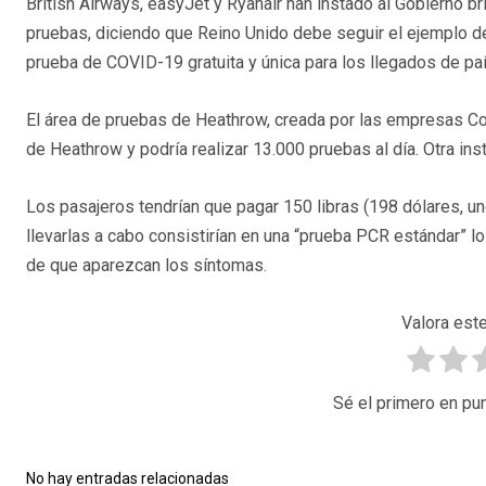
British Airways, easyJet y Ryanair han instado al Gobierno b
pruebas, diciendo que Reino Unido debe seguir el ejemplo de
prueba de COVID-19 gratuita y única para los llegados de paí
El área de pruebas de Heathrow, creada por las empresas Coll
de Heathrow y podría realizar 13.000 pruebas al día. Otra ins
Los pasajeros tendrían que pagar 150 libras (198 dólares, u
llevarlas a cabo consistirían en una “prueba PCR estándar” 
de que aparezcan los síntomas.
Valora este
Sé el primero en pun
No hay entradas relacionadas