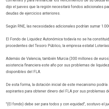
corrientes y para refinanciar los vencimientos de su deuda e
dijo el jueves que la región necesitará fondos adicionales pa
deudas de ejercicios anteriores.
Según RNE, las necesidades adicionales podrían sumar 1.00
El Fondo de Liquidez Autonómica todavía no se ha constituido
procedentes del Tesoro Público, la empresa estatal Loterías
Además de Valencia, también Murcia (300 millones de euros)
asistencia financiera este año por sus problemas de liquidez
disponibles del FLA.
De esta forma, la dotación inicial de este mecanismo podría
aspirantes para obtener dinero del FLA por sus problemas de
"(El fondo) debe ser para todos y con equidad", sostuvo el j