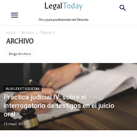
Legal
Today
Por y para profesionales del Derecho
Inicio
Archivo
Página 4
ARCHIVO
Blogs Archivo
BLOG LEX ET SOCIETAS
Práctica judicial IV: sobre el
interrogatorio de testigos en el juicio
oral
15 mayo 2019