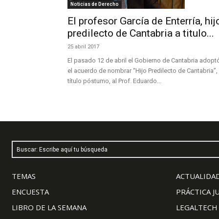
Noticias de Derecho
El profesor García de Enterría, hij
predilecto de Cantabria a titulo...
25 abril 2017
El pasado 12 de abril el Gobierno de Cantabria adopt
el acuerdo de nombrar “Hijo Predilecto de Cantabria”,
título póstumo, al Prof. Eduardo...
Buscar: Escribe aquí tu búsqueda
TEMAS
ACTUALIDAD
ENCUESTA
PRÁCTICA J
LIBRO DE LA SEMANA
LEGALTECH