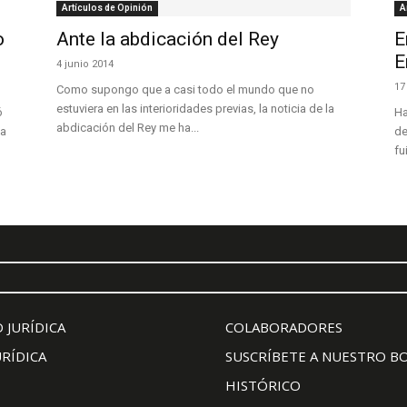
Artículos de Opinión
A
o
Ante la abdicación del Rey
E
E
4 junio 2014
17
Como supongo que a casi todo el mundo que no
estuviera en las interioridades previas, la noticia de la
ó
Ha
abdicación del Rey me ha...
 a
de
fu
 JURÍDICA
COLABORADORES
URÍDICA
SUSCRÍBETE A NUESTRO B
HISTÓRICO