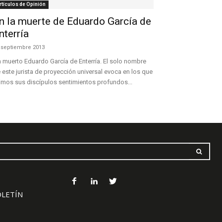
rtículos de Opinión
n la muerte de Eduardo García de
nterría
 septiembre 2013
 muerto Eduardo García de Enterría. El solo nombre
 este jurista de proyección universal evoca en los que
imos sus discípulos sentimientos profundos...
OLETÍN