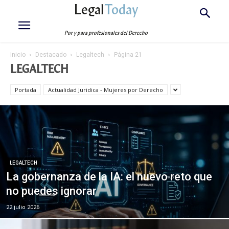
Legal
Today
Por y para profesionales del Derecho
Inicio
Destacado
Legaltech
Página 21
LEGALTECH
Portada
Actualidad Juridica - Mujeres por Derecho
LEGALTECH
La gobernanza de la IA: el nuevo reto que
no puedes ignorar
22 julio 2026