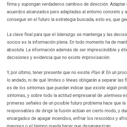
firma y supongan verdaderos cambios de dirección. Adaptar e
acuerdos alcanzados pero adaptadas al entorno concreto y a
conseguir en el futuro la estrategia buscada, esto es, que g
La clave final para que el liderazgo se mantenga y las deci
socios es la información plena. En todo momento ha de mante
absoluta. La información además de ser imprescindible y éti
decisiones y evidencia que no existe improvisación.
Y, por último, tener presente que no existe
Plan B
. En un pro
lo andado, ni de qué límites o líneas obligarán a separar las
es de los síntomas que puedan indicar que existe algún prob
síntomas, y sobre todo la actitud empresarial de
alertness
es
primeras señales de un posible futuro problema hace que la r
responsables de dirigir la fusión actúan en cierto modo, y 
encargados de apagar incendios, enfriar los rescoldos y af
mayores o el tiempo pueda hacer que desaparezcan.