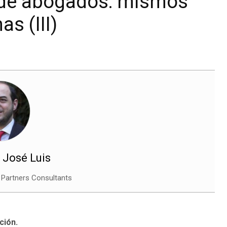
 de abogados: mismos
s (III)
 José Luis
 Partners Consultants
ción.