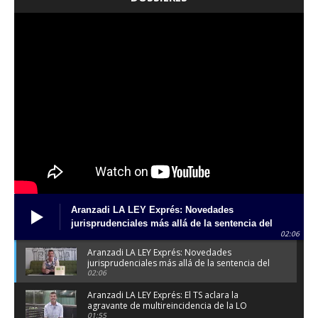
Aranzadi LA LEY Exprés: Novedades
jurisprudenciales más allá de la sentencia del
02:06
"caso mascarillas"
Aranzadi LA LEY Exprés: Novedades
jurisprudenciales más allá de la sentencia del
"caso mascarillas"
02:06
Aranzadi LA LEY Exprés: El TS aclara la
agravante de multireincidencia de la LO
1/2026
01:55