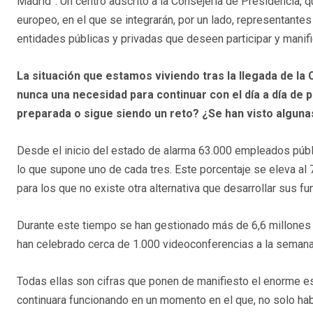
Madrid”. Un centro adscrito a la Consejería de Presidencia, q
europeo, en el que se integrarán, por un lado, representantes 
entidades públicas y privadas que deseen participar y manif
La situación que estamos viviendo tras la llegada de la
nunca una necesidad para continuar con el día a día de 
preparada o sigue siendo un reto? ¿Se han visto algun
Desde el inicio del estado de alarma 63.000 empleados públi
lo que supone uno de cada tres. Este porcentaje se eleva al 
para los que no existe otra alternativa que desarrollar sus f
Durante este tiempo se han gestionado más de 6,6 millones
han celebrado cerca de 1.000 videoconferencias a la semana
Todas ellas son cifras que ponen de manifiesto el enorme es
continuara funcionando en un momento en el que, no solo hab