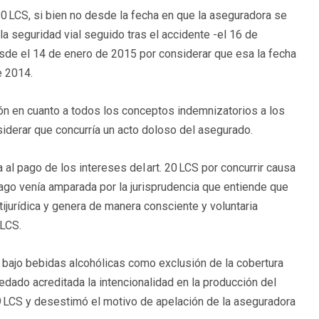
20 LCS, si bien no desde la fecha en que la aseguradora se
la seguridad vial seguido tras el accidente -el 16 de
sde el 14 de enero de 2015 por considerar que esa la fecha
e 2014.
ión en cuanto a todos los conceptos indemnizatorios a los
siderar que concurría un acto doloso del asegurado.
 al pago de los intereses del art. 20 LCS por concurrir causa
l pago venía amparada por la jurisprudencia que entiende que
ijurídica y genera de manera consciente y voluntaria
 LCS.
n bajo bebidas alcohólicas como exclusión de la cobertura
dado acreditada la intencionalidad en la producción del
 19 LCS y desestimó el motivo de apelación de la aseguradora