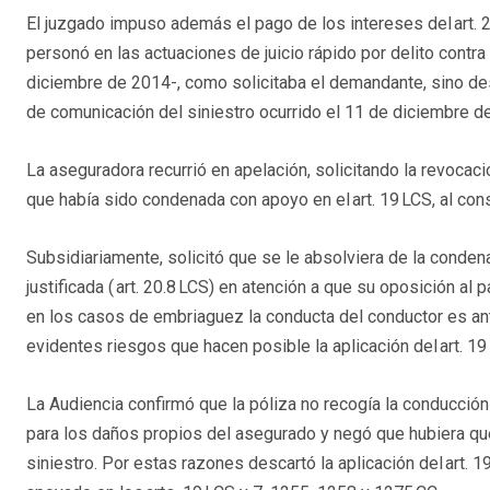
El juzgado impuso además el pago de los intereses del art. 
personó en las actuaciones de juicio rápido por delito contra 
diciembre de 2014-, como solicitaba el demandante, sino de
de comunicación del siniestro ocurrido el 11 de diciembre d
La aseguradora recurrió en apelación, solicitando la revocac
que había sido condenada con apoyo en el art. 19 LCS, al con
Subsidiariamente, solicitó que se le absolviera de la condena
justificada ( art. 20.8 LCS) en atención a que su oposición a
en los casos de embriaguez la conducta del conductor es ant
evidentes riesgos que hacen posible la aplicación del art. 19
La Audiencia confirmó que la póliza no recogía la conducció
para los daños propios del asegurado y negó que hubiera que
siniestro. Por estas razones descartó la aplicación del art.