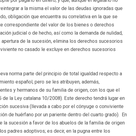
pte por pagarlo en dinero; y que, aunque el legatario no
reintegrar a la misma el valor de las deudas ignoradas que
, obligación que encuentra su correlativa en la que se
rte correspondiente del valor de los bienes o derechos
ación judicial o de hecho, así como la demanda de nulidad,
 apertura de la sucesión, elimina los derechos sucesorios
nviviente no casado le excluye en derechos sucesorios
va norma parte del principio de total igualdad respecto a
amiento español, pero se les atribuyen, además,
ntes y hermanos de su familia de origen, con los que el
 5 de la Ley catalana 10/2008). Este derecho tendrá lugar en
ón sucesiva (llevada a cabo por el cónyuge o conviviente
ción de huérfano por un pariente dentro del cuarto grado). En
e la sucesión a favor de los abuelos de la familia de origen
los padres adoptivos; es decir, en la pugna entre los