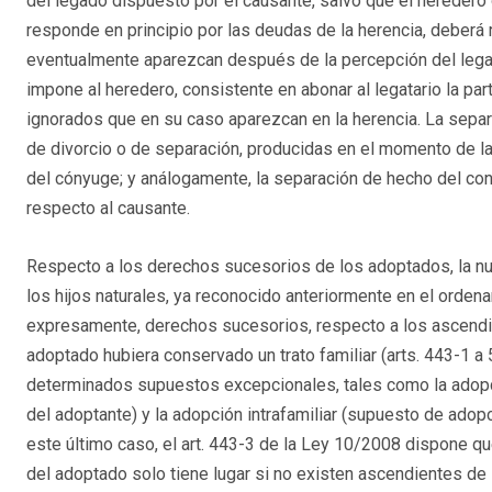
del legado dispuesto por el causante, salvo que el heredero o
responde en principio por las deudas de la herencia, deberá 
eventualmente aparezcan después de la percepción del legado
impone al heredero, consistente en abonar al legatario la pa
ignorados que en su caso aparezcan en la herencia. La separ
de divorcio o de separación, producidas en el momento de la
del cónyuge; y análogamente, la separación de hecho del co
respecto al causante.
Respecto a los derechos sucesorios de los adoptados, la nue
los hijos naturales, ya reconocido anteriormente en el orden
expresamente, derechos sucesorios, respecto a los ascendie
adoptado hubiera conservado un trato familiar (arts. 443-1 a
determinados supuestos excepcionales, tales como la adopci
del adoptante) y la adopción intrafamiliar (supuesto de adop
este último caso, el art. 443-3 de la Ley 10/2008 dispone qu
del adoptado solo tiene lugar si no existen ascendientes de 