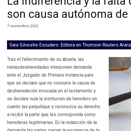
La indiferencia y la falta
son causa autónoma de
7 noviembre 2022
Sara Silvestre Escudero. Editora en Thomson Reuters Aran
Tras el fallecimiento de su abuela, las
nietasdesheredadas interponen demanda
ente el Juzgado de Primera Instancia para
que se declare que no concurre la causa de
desheredación invocada en el testamento y
se declare nula la institución de heredero en
cuanto las perjudique y reconozca su derecho
a recibir la parte que les corresponda como
herederas legitimarias. En la redacción de la
demanda las nietas niegan la existencia de la