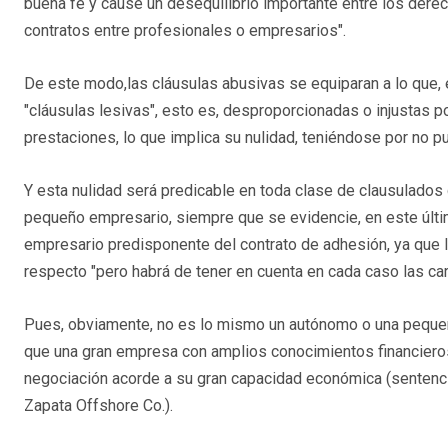
buena fe y cause un desequilibrio importante entre los derec
contratos entre profesionales o empresarios".
De este modo,las cláusulas abusivas se equiparan a lo que,
"cláusulas lesivas", esto es, desproporcionadas o injustas por
prestaciones, lo que implica su nulidad, teniéndose por no p
Y esta nulidad será predicable en toda clase de clausulado
pequeño empresario, siempre que se evidencie, en este últi
empresario predisponente del contrato de adhesión, ya que l
respecto "pero habrá de tener en cuenta en cada caso las car
Pues, obviamente, no es lo mismo un autónomo o una pequeñ
que una gran empresa con amplios conocimientos financiero
negociación acorde a su gran capacidad económica (sentenci
Zapata Offshore Co.).