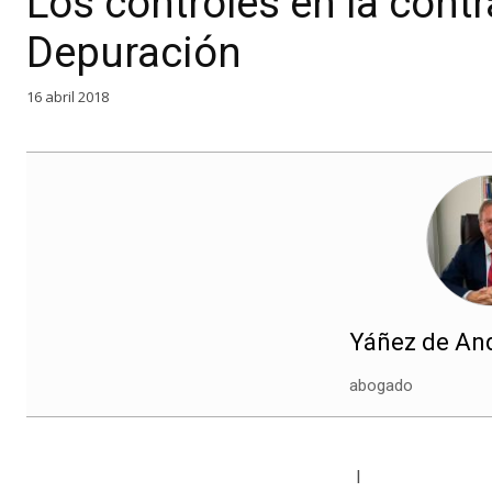
Los controles en la cont
Depuración
16 abril 2018
Yáñez de And
abogado
I