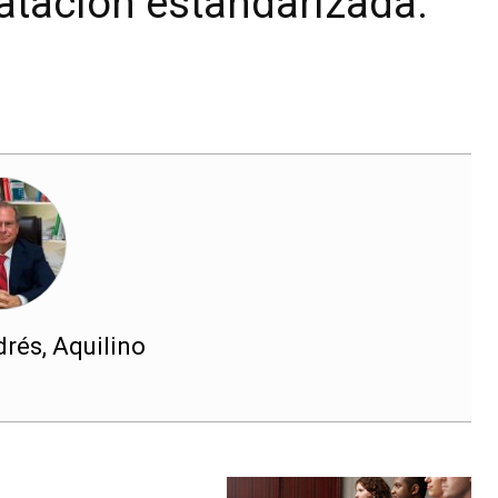
ratación estandarizada.
rés, Aquilino