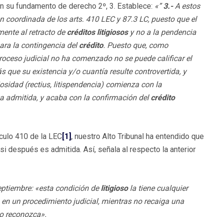
 en su fundamento de derecho 2º, 3. Establece:
«”
3.-
A estos
ión coordinada de los arts. 410 LEC y 87.3 LC, puesto que el
mente al retracto de
créditos litigiosos
y no a la pendencia
ara la contingencia del
crédito
. Puesto que, como
roceso judicial no ha comenzado no se puede calificar el
ás que su existencia y/o cuantía resulte controvertida, y
osidad (rectius, litispendencia) comienza con la
a admitida, y acaba con la confirmación del
crédito
ículo 410 de la LEC
[1]
, nuestro Alto Tribunal ha entendido que
i después es admitida. Así, señala al respecto la anterior
ptiembre: «esta condición de
litigioso
la tiene cualquier
en un procedimiento judicial, mientras no recaiga una
lo reconozca».