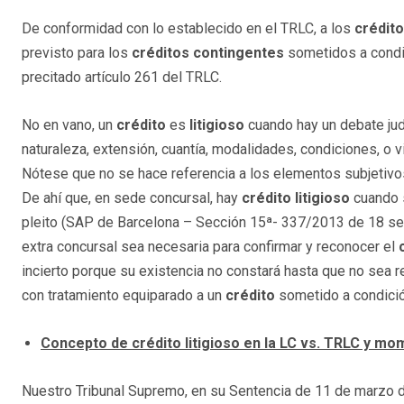
De conformidad con lo establecido en el TRLC, a los
crédito
previsto para los
créditos contingentes
sometidos a condi
precitado artículo 261 del TRLC.
No en vano, un
crédito
es
litigioso
cuando hay un debate judi
naturaleza, extensión, cuantía, modalidades, condiciones, o 
Nótese que no se hace referencia a los elementos subjetivos 
De ahí que, en sede concursal, hay
crédito litigioso
cuando s
pleito (SAP de Barcelona – Sección 15ª- 337/2013 de 18 sept
extra concursal sea necesaria para confirmar y reconocer el
incierto porque su existencia no constará hasta que no sea r
con tratamiento equiparado a un
crédito
sometido a condici
Concepto de crédito litigioso en la LC vs. TRLC y m
Nuestro Tribunal Supremo, en su Sentencia de 11 de marzo d