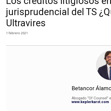
Los créditos litigiosos en
jurisprudencial del TS 
Ultravires
1 febrero 2021
Betancor Álamo
Abogado “Of Counsel” e
www.keplerkarst.com