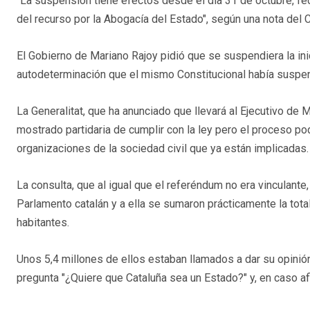
"La suspensión tiene efectos desde el día 31 de octubre, fe
del recurso por la Abogacía del Estado", según una nota del C
El Gobierno de Mariano Rajoy pidió que se suspendiera la i
autodeterminación que el mismo Constitucional había suspe
La Generalitat, que ha anunciado que llevará al Ejecutivo de 
mostrado partidaria de cumplir con la ley pero el proceso po
organizaciones de la sociedad civil que ya están implicadas.
La consulta, que al igual que el referéndum no era vinculante
Parlamento catalán y a ella se sumaron prácticamente la tot
habitantes.
Unos 5,4 millones de ellos estaban llamados a dar su opinió
pregunta "¿Quiere que Cataluña sea un Estado?" y, en caso a