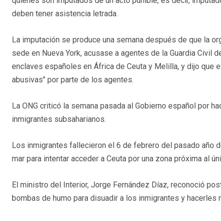
quienes son imputados de un acto punible, es decir, imputa
deben tener asistencia letrada.
La imputación se produce una semana después de que la o
sede en Nueva York, acusase a agentes de la Guardia Civil de
enclaves españoles en África de Ceuta y Melilla, y dijo que el
abusivas" por parte de los agentes.
La ONG criticó la semana pasada al Gobierno español por hac
inmigrantes subsaharianos.
Los inmigrantes fallecieron el 6 de febrero del pasado año
mar para intentar acceder a Ceuta por una zona próxima al ún
El ministro del Interior, Jorge Fernández Díaz, reconoció p
bombas de humo para disuadir a los inmigrantes y hacerles 