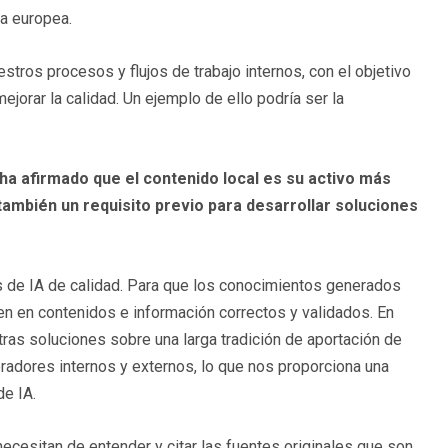
ra europea.
estros procesos y flujos de trabajo internos, con el objetivo
ejorar la calidad. Un ejemplo de ello podría ser la
 ha afirmado que el contenido local es su activo más
 también un requisito previo para desarrollar soluciones
es de IA de calidad. Para que los conocimientos generados
n en contenidos e información correctos y validados. En
s soluciones sobre una larga tradición de aportación de
radores internos y externos, lo que nos proporciona una
de IA.
cesitan de entender y citar las fuentes originales que son