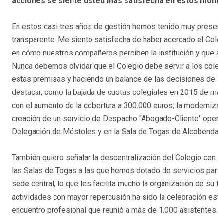
acciones se siente usted más satisfecha en estos mo
En estos casi tres años de gestión hemos tenido muy present
transparente. Me siento satisfecha de haber acercado el Col
en cómo nuestros compañeros perciben la institución y que 
Nunca debemos olvidar que el Colegio debe servir a los cole
estas premisas y haciendo un balance de las decisiones de l
destacar, como la bajada de cuotas colegiales en 2015 de má
con el aumento de la cobertura a 300.000 euros; la moderniza
creación de un servicio de Despacho "Abogado-Cliente" operat
Delegación de Móstoles y en la Sala de Togas de Alcobenda
También quiero señalar la descentralización del Colegio con 
las Salas de Togas a las que hemos dotado de servicios pa
sede central, lo que les facilita mucho la organización de su 
actividades con mayor repercusión ha sido la celebración es
encuentro profesional que reunió a más de 1.000 asistentes.