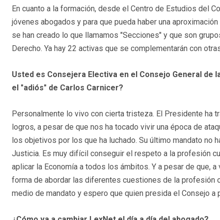
En cuanto a la formación, desde el Centro de Estudios del C
jóvenes abogados y para que pueda haber una aproximación d
se han creado lo que llamamos "Secciones" y que son grupo
Derecho. Ya hay 22 activas que se complementarán con otra
Usted es Consejera Electiva en el Consejo General de l
el "adiós" de Carlos Carnicer?
Personalmente lo vivo con cierta tristeza. El Presidente ha
logros, a pesar de que nos ha tocado vivir una época de ata
los objetivos por los que ha luchado. Su último mandato no ha
Justicia. Es muy difícil conseguir el respeto a la profesió
aplicar la Economía a todos los ámbitos. Y a pesar de que, a
forma de abordar las diferentes cuestiones de la profesión o 
medio de mandato y espero que quien presida el Consejo a par
¿Cómo va a cambiar LexNet el día a día del abogado?