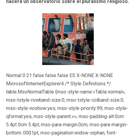
nacerá un observatorio sobre el pluralismo religioso.
Normal 0 21 false false false ES X-NONE X-NONE
MicrosoftInternetExplorer4
/* Style Definitions */
table.MsoNormalTable {mso-style-name:»Tabla normal»;
mso-tstyle-rowband-size:0; mso-tstyle-colband-size:0;
mso-style-noshow:yes; mso-style-priority:99; mso-style-
qformat:yes; mso-style-parent:»»; mso-padding-alt:0cm
5.4pt 0cm 5.4pt; mso-para-margin:0cm; mso-para-margin-
bottom:.0001pt; mso-pagination:widow-orphan; font-