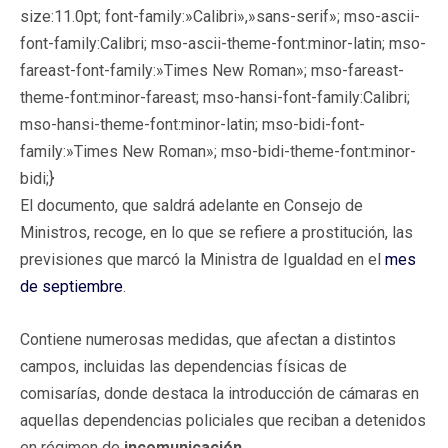
size:11.0pt; font-family:»Calibri»,»sans-serif»; mso-ascii-
font-family:Calibri; mso-ascii-theme-font:minor-latin; mso-
fareast-font-family:»Times New Roman»; mso-fareast-
theme-font:minor-fareast; mso-hansi-font-family:Calibri;
mso-hansi-theme-font:minor-latin; mso-bidi-font-
family:»Times New Roman»; mso-bidi-theme-font:minor-
bidi;}
El documento, que saldrá adelante en Consejo de
Ministros, recoge, en lo que se refiere a prostitución, las
previsiones que marcó la Ministra de Igualdad en el
mes
de septiembre
.
Contiene numerosas medidas, que afectan a distintos
campos, incluidas las dependencias físicas de
comisarías, donde destaca la introducción de cámaras en
aquellas dependencias policiales que reciban a detenidos
en régimen de
incomunicación
.