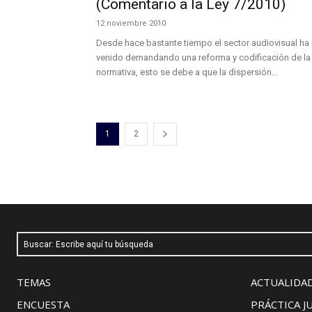
(Comentario a la Ley 7/2010)
12 noviembre 2010
Desde hace bastante tiempo el sector audiovisual ha
venido demandando una reforma y codificación de la
normativa, esto se debe a que la dispersión...
1
2
Buscar: Escribe aquí tu búsqueda
TEMAS
ACTUALIDAD
ENCUESTA
PRÁCTICA J