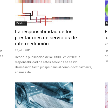
Público
D
La responsabilidad de los
E
prestadores de servicios de
j
intermediación
27
28 julio 2011
la
Ha
sas
pr
Desde la publicación de la LSSICE en el 2002 la
De
responsabilidad de estos servicios se ha ido
delimitando tanto jurisprudencial como doctrinalmente,
además de...