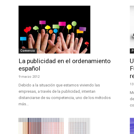
Comercio
P
La publicidad en el ordenamiento
U
español
F
r
9 marzo 2012
13
Debido a la situación que estamos viviendo las
empresas, a través de la publicidad, intentan
Mu
distanciarse de su competencia, uno de los métodos
de
más...
co