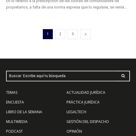
En lo relativo a la prescripción de las cuotas de comunidades de
propietarios, a falta de una norma expresa que lo regulase, se venía...
1
2
3
Buscar: Escribe aquí tu búsqueda
TEMAS
ACTUALIDAD JURÍDICA
ENCUESTA
PRÁCTICA JURÍDICA
LIBRO DE LA SEMANA
LEGALTECH
MULTIMEDIA
GESTIÓN DEL DESPACHO
PODCAST
OPINIÓN