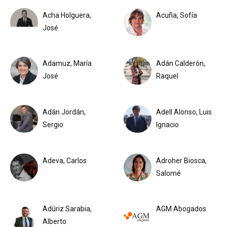
Acha Holguera,
Acuña, Sofía
José
Adamuz, María
Adán Calderón,
José
Raquel
Adán Jordán,
Adell Alonso, Luis
Sergio
Ignacio
Adeva, Carlos
Adroher Biosca,
Salomé
Adúriz Sarabia,
AGM Abogados
Alberto