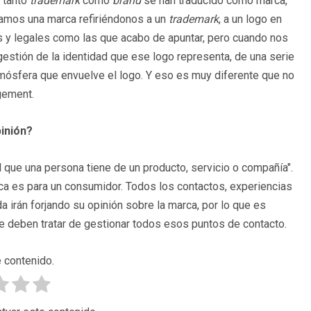
 tanto
trademark
como
brand
se han traducido como marca,
namos una marca refiriéndonos a un
trademark
, a un logo en
s y legales como las que acabo de apuntar, pero cuando nos
gestión de la identidad que ese logo representa, de una serie
mósfera que envuelve el logo. Y eso es muy diferente que no
gement.
inión?
que una persona tiene de un producto, servicio o compañía".
rca es para un consumidor. Todos los contactos, experiencias
 irán forjando su opinión sobre la marca, por lo que es
 deben tratar de gestionar todos esos puntos de contacto.
 contenido.