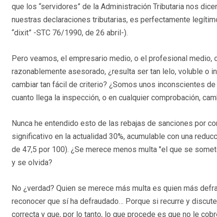
que los “servidores” de la Administración Tributaria nos di
nuestras declaraciones tributarias, es perfectamente legítimo,
“dixit” -STC 76/1990, de 26 abril-).
Pero veamos, el empresario medio, o el profesional medio, 
razonablemente asesorado, ¿resulta ser tan lelo, voluble o 
cambiar tan fácil de criterio? ¿Somos unos inconscientes de 
cuanto llega la inspección, o en cualquier comprobación, cam
Nunca he entendido esto de las rebajas de sanciones por con
significativo en la actualidad 30%, acumulable con una reducc
de 47,5 por 100). ¿Se merece menos multa "el que se somete"
y se olvida?
No ¿verdad? Quien se merece más multa es quien más defrau
reconocer que sí ha defraudado… Porque si recurre y discute
correcta y que, por lo tanto, lo que procede es que no le cob