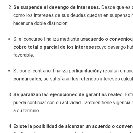
Se suspende el devengo de intereses.
Desde que es d
como los intereses de sus deudas quedan en suspenso ha
hacer una doble distinción:
Si el concurso finaliza mediante un
acuerdo o convenio
q
cobro total o parcial de los intereses
cuyo devengo hub
favorable.
Si, por el contrario, finaliza por
liquidación
y resulta reman
concursales
, se satisfarán los referidos intereses calcu
Se paralizan las ejecuciones de garantías reales.
Esta
pueda continuar con su actividad. También tiene vigencia
a su término.
Existe la posibilidad de alcanzar un acuerdo o conve