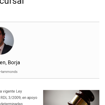
cursal
n, Borja
 Hammonds
la vigente Ley
o RDL 3/2009, en apoyo
r determinadas